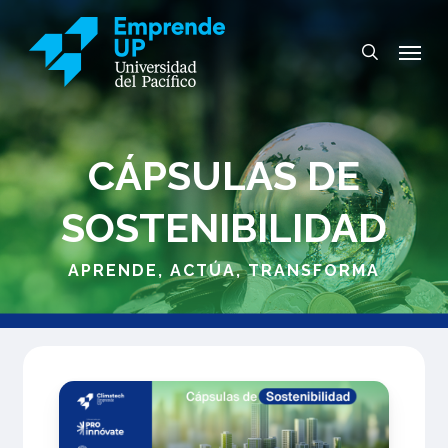
Skip
to
Menu
search
main
content
CÁPSULAS DE
SOSTENIBILIDAD
APRENDE, ACTÚA, TRANSFORMA