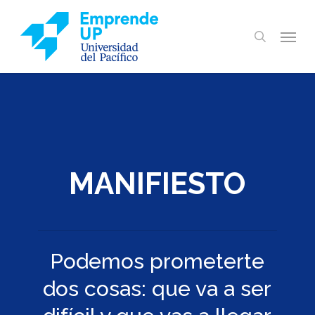
Skip
to
Menu
search
main
content
MANIFIESTO
Podemos prometerte
dos cosas: que va a ser