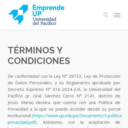
Skip
to
Menu
search
main
content
TÉRMINOS
Y
CONDICIONES
De conformidad con la Ley N° 29733, Ley de Protección
de Datos Personales, y su Reglamento aprobado por
Decreto Supremo N° 016-2024-JUS, la Universidad del
Pacífico (Jr. Gral. Sánchez Cerro N° 2141, distrito de
Jesús María) declara que cuenta con una Política de
Privacidad a la que se puede acceder desde su portal
institucional
(https://www.up.edu.pe/Documents/3.politica-
privacidad.pdf)
. Asimismo, con la aceptación de