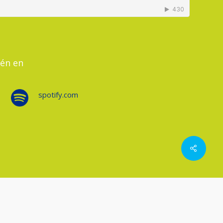
én en
spotify.com
twitter
facebook
linkedin
youtube
google-
instagram
plus