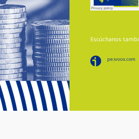
Escúchanos tambi
pe.ivoox.com