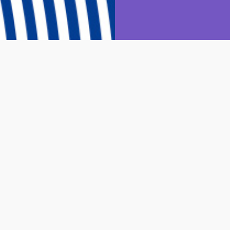
ALLER
 lo necesario para tener al crowdfunding como una alternativa de 
llo de una plataforma y los aspectos a considerar para la creació