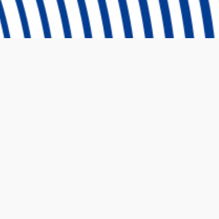
Ⓒ 2024 Emprende UP Todos los derechos reservados
OBJETIVO DEL T
El taller permitirá a los participantes conocer todo
beneficios y la regulación peruana hasta el desarro