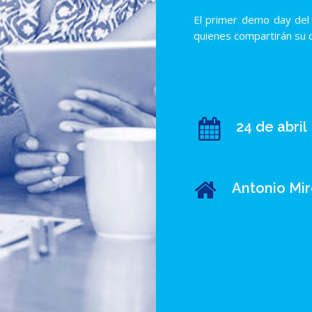
El primer demo day del
quienes compartirán su c
24 de abril
Antonio Mi