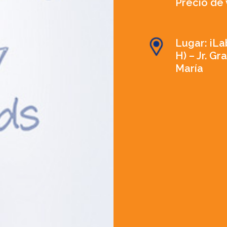
Precio de 
Lugar: iLa
H) – Jr. Gr
María