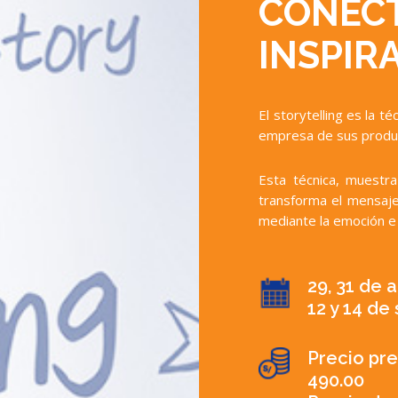
CONECT
INSPIR
El storytelling es la t
empresa de sus produc
Esta técnica, muestra
transforma el mensaje,
mediante la emoción e 
29, 31 de a
12 y 14 de
Precio pre
490.00