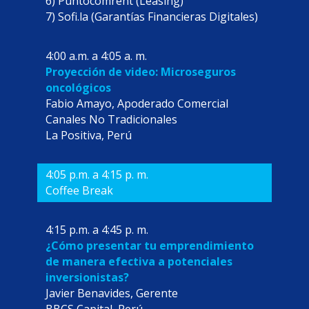
6) Puntocomrent (Leasing)
7) Sofi.la (Garantías Financieras Digitales)
4:00 a.m. a 4:05 a. m.
Proyección de video: Microseguros
oncológicos
Fabio Amayo, Apoderado Comercial
Canales No Tradicionales
La Positiva, Perú
4:05 p.m. a 4:15 p. m.
Coffee Break
4:15 p.m. a 4:45 p. m.
¿Cómo presentar tu emprendimiento
de manera efectiva a potenciales
inversionistas?
Javier Benavides, Gerente