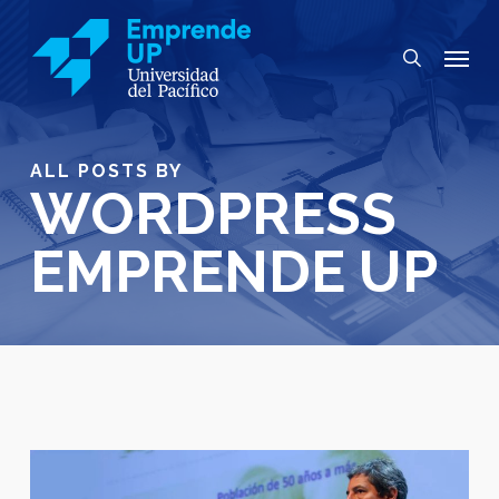
Skip
to
Menu
search
main
content
ALL POSTS BY
WORDPRESS
EMPRENDE UP