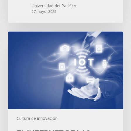
Universidad del Pacífico
27 mayo, 2025
El
Internet
de
las
Cosas
(IoT)
como
parte
de
la
transformación
digital
Cultura de innovación