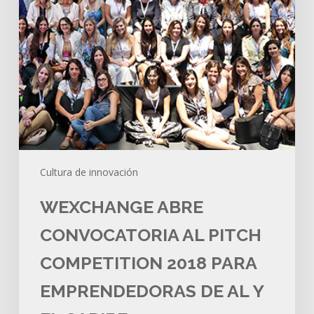
emprendedoras
de
AL
y
el
Caribe
Cultura de innovación
WEXCHANGE ABRE
CONVOCATORIA AL PITCH
COMPETITION 2018 PARA
EMPRENDEDORAS DE AL Y