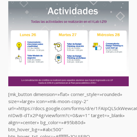
[mk_button dimension=»flat» corner_style=»rounded»
size=»large» icon=»mk-moon-copy-2″
url=»https://docs.google.com/forms/d/e/1FAIpQLSckWe
nIDwB-dTx2P4g/viewform?c=0&w=1″ target=»_blank»
align=»center» bg_color=»#95b80d»
btn_hover_bg=»#abc500″
btn_hover_txt_color=»#ffffff»]QUIERO