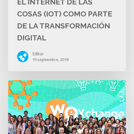
EL INTERNET DE LAS
COSAS (IOT) COMO PARTE
DE LA TRANSFORMACIÓN
DIGITAL
Editor
19 septiembre, 2018
WeXchange
abre
convocatoria
al
Pitch
Competition
2018
para