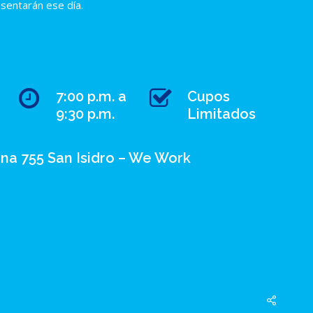
entarán ese día.
7:00 p.m. a
Cupos
9:30 p.m.
Limitados
na 755 San Isidro – We Work
twitter
facebook
linkedin
youtube
google-
instagram