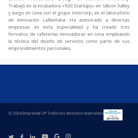
Trabajó en la incubadora «500 Startups» en Sillicon Valley
y luego en Lima con el grupo Intercorp, en el laboratorio
de innovación LaBentana. Ha asesorado a diversas
empresas en esta especialidad y ha creado tres
formatos de cafeterías innovadoras en Lima empleando
la técnica del diseño de servicios como parte de sus
emprendimientos personales.
Ⓒ 2024 Emprende UP Todos los derechos reservados
twitter
facebook
linkedin
youtube
google-
instagram