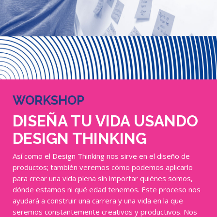
WORKSHOP
DISEÑA TU VIDA USANDO
DESIGN THINKING
Así como el Design Thinking nos sirve en el diseño de
productos; también veremos cómo podemos aplicarlo
para crear una vida plena sin importar quiénes somos,
dónde estamos ni qué edad tenemos. Este proceso nos
ayudará a construir una carrera y una vida en la que
seremos constantemente creativos y productivos. Nos