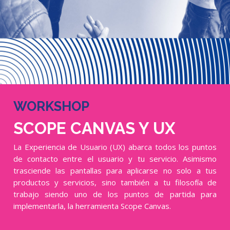
WORKSHOP
SCOPE CANVAS Y UX
La Experiencia de Usuario (UX) abarca todos los puntos
de contacto entre el usuario y tu servicio. Asimismo
trasciende las pantallas para aplicarse no solo a tus
productos y servicios, sino también a tu filosofía de
trabajo siendo uno de los puntos de partida para
implementarla, la herramienta Scope Canvas.