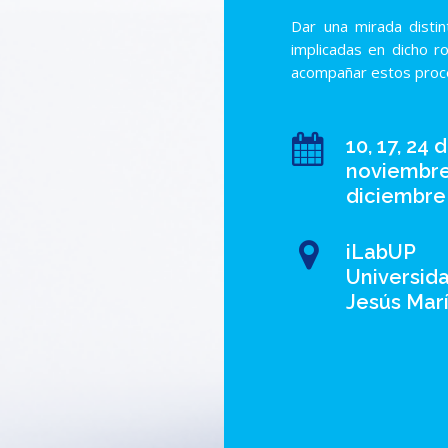
Dar una mirada distin
implicadas en dicho r
acompañar estos proc
10, 17, 24 
noviembre
diciembre
iLabUP
Universida
Jesús Mar