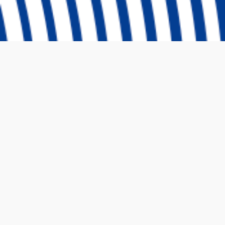
Ⓒ 2024 Emprende UP Todos los derechos reservados
DESCRIPCIÓN
Ser Líder es ser capaz, tanto individual como cole
prescindible y provocar un cambio en el status quo.
adaptarse y prosperar en entornos altamente camb