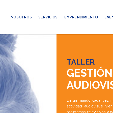
NOSOTROS
SERVICIOS
EMPRENDIMIENTO
EVE
TALLER
GESTIÓN
AUDIOVI
En un mundo cada vez más
actividad audiovisual vie
programas televisivos y p