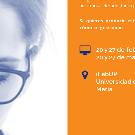
un ritmo acelerado, tanto p
Si quieres producir e
cómo se gestionan.
20 y 27 de feb
20 y 27 de m
iLabUP
Universidad d
María